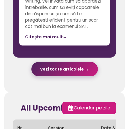
Writing. Vei învăța cum să abordezi
întrebările, cum să eviți capcanele
din răspunsuri și cum să te
pregătești eficient pentru un scor
cât mai bun la examenul SAT.
Citește mai mult
→
→
Vezi toate articolele
All Upcoming Sessions
Calendar pe zile
Nr.
Session
Date & Time