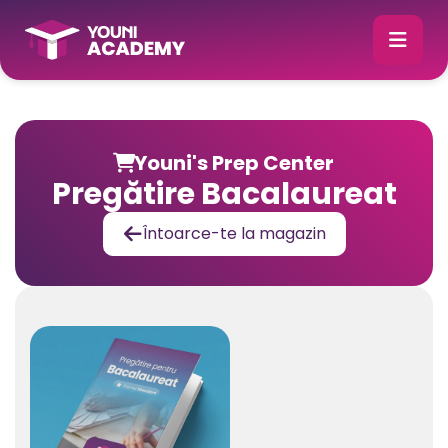
Youni's Prep Center

Pregătire Bacalaureat
Întoarce-te la magazin
