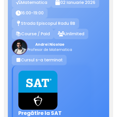
Matematica
02 Ianuarie 2026

16:00-19:00

Strada Episcopul Radu 8B
📍
Course / Paid
Unlimited
📚

Andrei Nicolae
Profesor de Matematica
Cursul s-a terminat
⏹
Pregătire la SAT