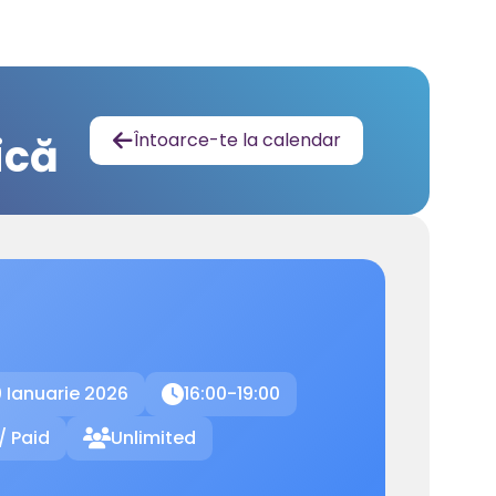
ică
Întoarce-te la calendar

 Ianuarie 2026
16:00-19:00

/ Paid
Unlimited
