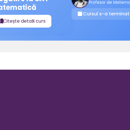
Profesor de Matema
atematică
Cursul s-a terminat
⏹
Citește detalii curs
📖