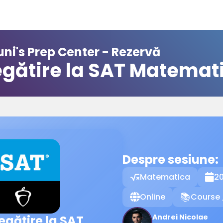
ni's Prep Center - Rezervă
egătire la SAT Matemat
Despre sesiune:
Matematica
20

Online
Course 
🌐
📚
Andrei Nicolae
egătire la SAT