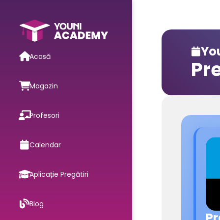
You

Acasă
Pr
Magazin
Profesori
Calendar
Aplicație Pregătiri
Blog
Pr