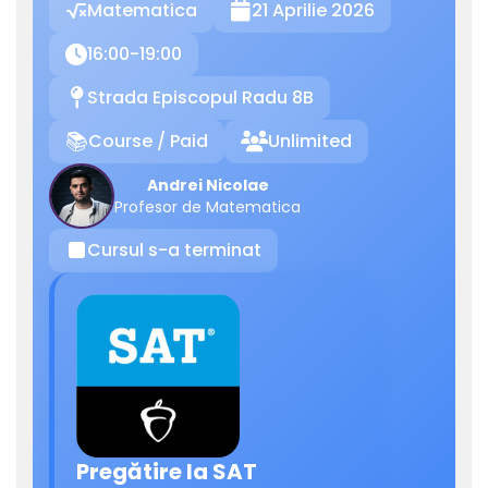
Matematica
21 Aprilie 2026

16:00-19:00

Strada Episcopul Radu 8B
📍
Course / Paid
Unlimited
📚

Andrei Nicolae
Profesor de Matematica
Cursul s-a terminat
⏹
Pregătire la SAT