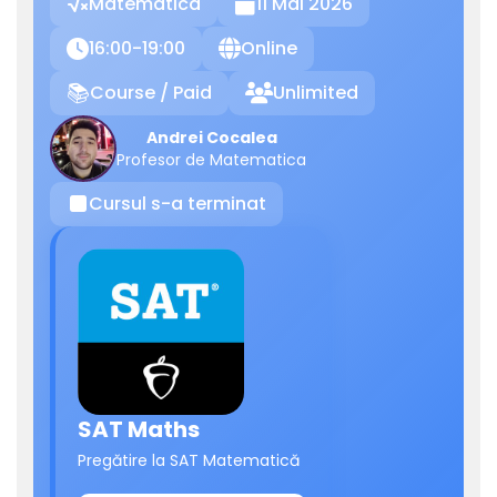
Matematica
11 Mai 2026

16:00-19:00
Online

🌐
Course / Paid
Unlimited
📚

Andrei Cocalea
Profesor de Matematica
Cursul s-a terminat
⏹
SAT Maths
Pregătire la SAT Matematică