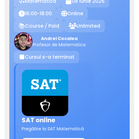
Matematica
08 Iunie 2026

16:00-18:00
Online

🌐
Course / Paid
Unlimited
📚

Andrei Cocalea
Profesor de Matematica
Cursul s-a terminat
⏹
SAT online
Pregătire la SAT Matematică