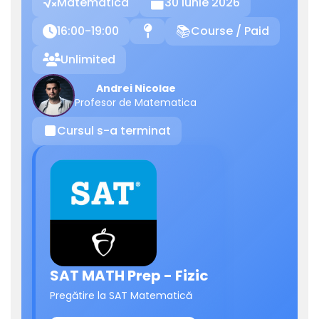
Matematica
30 Iunie 2026

16:00-19:00
Course / Paid

📍
📚
Unlimited

Andrei Nicolae
Profesor de Matematica
Cursul s-a terminat
⏹
SAT MATH Prep - Fizic
Pregătire la SAT Matematică