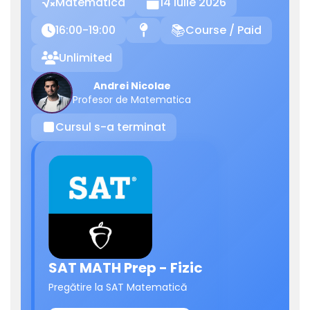
Matematica
14 Iulie 2026

16:00-19:00
Course / Paid

📍
📚
Unlimited

Andrei Nicolae
Profesor de Matematica
Cursul s-a terminat
⏹
SAT MATH Prep - Fizic
Pregătire la SAT Matematică