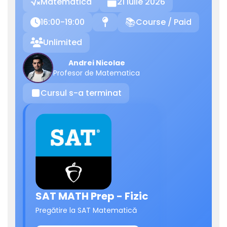
Matematica
21 Iulie 2026

16:00-19:00
Course / Paid

📍
📚
Unlimited

Andrei Nicolae
Profesor de Matematica
Cursul s-a terminat
⏹
SAT MATH Prep - Fizic
Pregătire la SAT Matematică