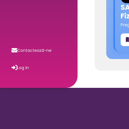
SA
Fi
Pre
Contactează-ne
Log in