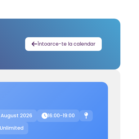
Întoarce-te la calendar

 August 2026
16:00-19:00

📍
Unlimited