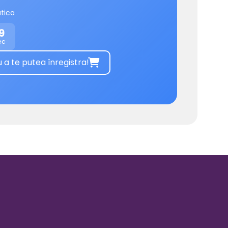
tica
9
ec
 te putea înregistra!
