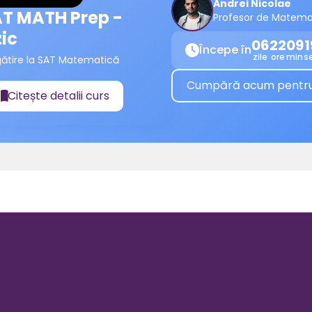
Andrei Nicolae
T MATH Prep -
Profesor de Matema
zic
06
22
09
1
Începe în

zile
ore
min
s
gătire la SAT Matematică
Cumpără acum pentru a
Citește detalii curs
📖