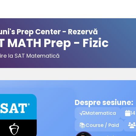
ni's Prep Center - Rezervă
T MATH Prep - Fizic
ire la SAT Matematică
Despre sesiune:
Matematica
14

Course / Paid
📚
