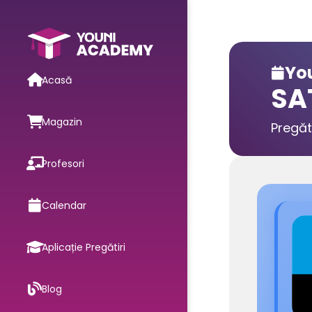
You

Acasă
SA
Magazin
Pregăt
Profesori
Calendar
Aplicație Pregătiri
Blog