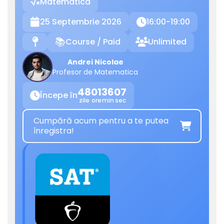
Matematica
25 Septembrie 2026
16:00-19:00


Course / Paid
Unlimited
📍
📚

Andrei Nicolae
Profesor de Matematica
48
01
36
07
Începe în

zile
ore
min
sec
Cumpără acum pentru a te putea

înregistra!