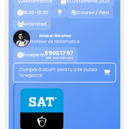
Matematica
13 Octombrie 2026

16:00-19:00
Course / Paid

📍
📚
Unlimited

Andrei Nicolae
Profesor de Matematica
65
02
17
57
Începe în

zile
ore
min
sec
Cumpără acum pentru a te putea

înregistra!