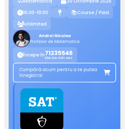
Matematica
20 Octombrie 2026

16:00-19:00
Course / Paid

📍
📚
Unlimited

Andrei Nicolae
Profesor de Matematica
71
23
55
46
Începe în

zile
ore
min
sec
Cumpără acum pentru a te putea

înregistra!