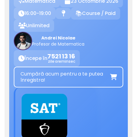
Matematica
23 Octombrie 2026

16:00-19:00
Course / Paid

📍
📚
Unlimited

Andrei Nicolae
Profesor de Matematica
75
21
13
16
Începe în

zile
ore
min
sec
Cumpără acum pentru a te putea

înregistra!