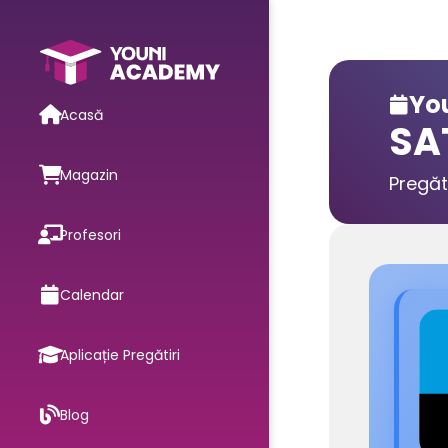
You

Acasă
SA
Magazin
Pregăt
Profesori
Calendar
Aplicație Pregătiri
Blog