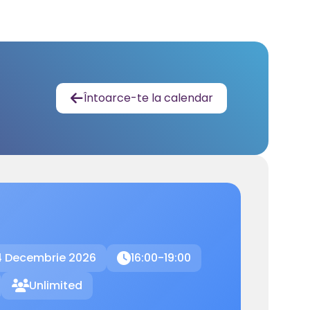
Întoarce-te la calendar

4 Decembrie 2026
16:00-19:00

Unlimited
