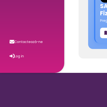
SA
Fi
Pre
Contactează-ne
Log in