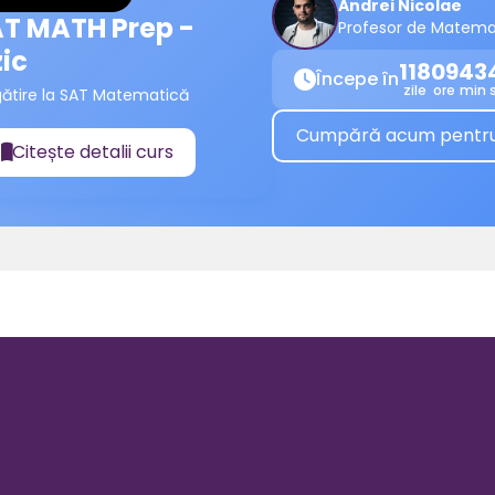
Andrei Nicolae
T MATH Prep -
Profesor de Matema
zic
118
09
43
Începe în

zile
ore
min
gătire la SAT Matematică
Cumpără acum pentru a
Citește detalii curs
📖