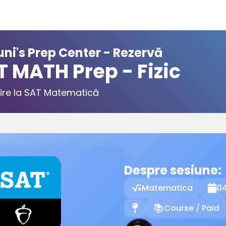
ni's Prep Center - Rezervă
T MATH Prep - Fizic
ire la SAT Matematică
Despre sesiune:
Matematica
0

Course / Paid
📍
📚