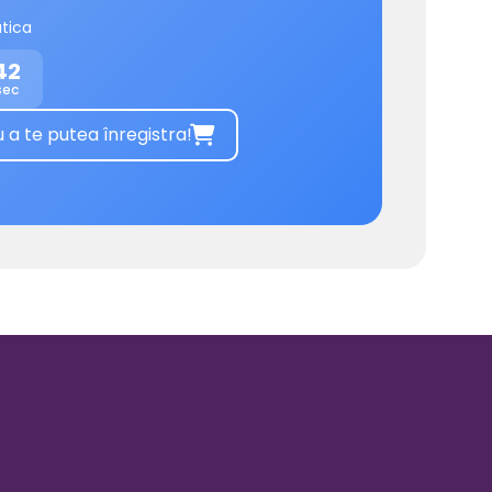
tica
42
sec
 te putea înregistra!
