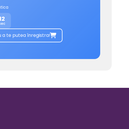
tica
12
sec
 te putea înregistra!
