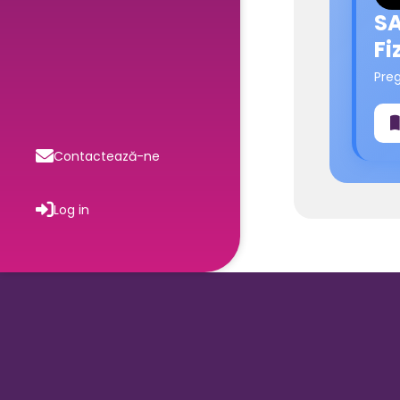
SA
Fi
Pre
Contactează-ne
Log in