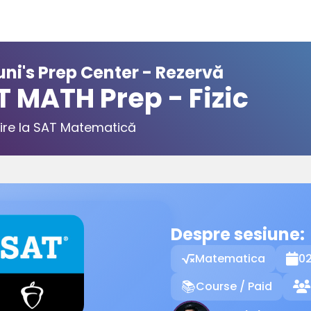
ni's Prep Center - Rezervă
T MATH Prep - Fizic
ire la SAT Matematică
Despre sesiune:
Matematica
02

Course / Paid
📚
