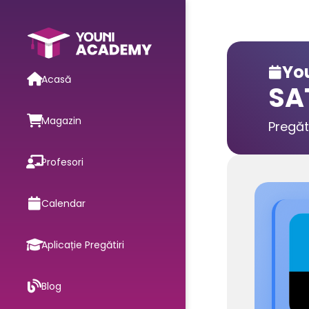
You

Acasă
SA
Magazin
Pregăt
Profesori
Calendar
Aplicație Pregătiri
Blog