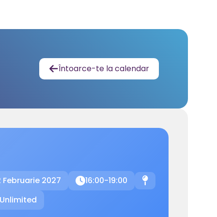
Întoarce-te la calendar

 Februarie 2027
16:00-19:00

📍
Unlimited