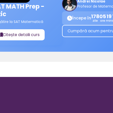
Andrei Nicolae
T MATH Prep -
Profesor de Matema
zic
178
05
19
Începe în

zile
ore
min
gătire la SAT Matematică
Cumpără acum pentru a
Citește detalii curs
📖