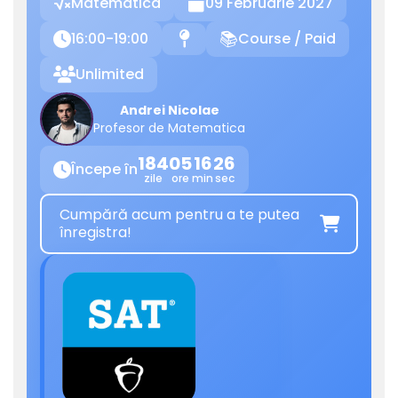
Matematica
09 Februarie 2027

16:00-19:00
Course / Paid

📍
📚
Unlimited

Andrei Nicolae
Profesor de Matematica
184
05
16
25
Începe în

zile
ore
min
sec
Cumpără acum pentru a te putea

înregistra!