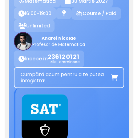
Matematica
30 Martie 2027

16:00-19:00
Course / Paid

📍
📚
Unlimited

Andrei Nicolae
Profesor de Matematica
236
12
01
21
Începe în

zile
ore
min
sec
Cumpără acum pentru a te putea

înregistra!