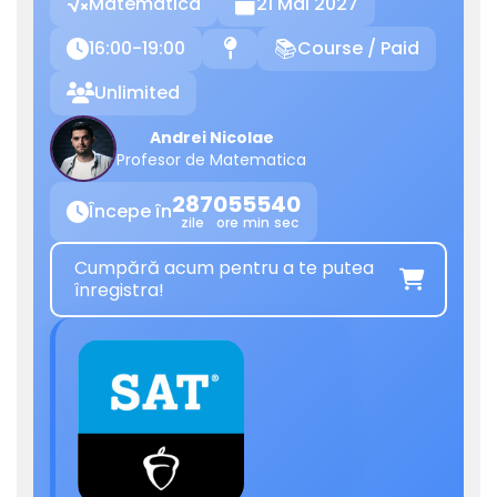
Matematica
21 Mai 2027

16:00-19:00
Course / Paid

📍
📚
Unlimited

Andrei Nicolae
Profesor de Matematica
287
05
55
40
Începe în

zile
ore
min
sec
Cumpără acum pentru a te putea

înregistra!