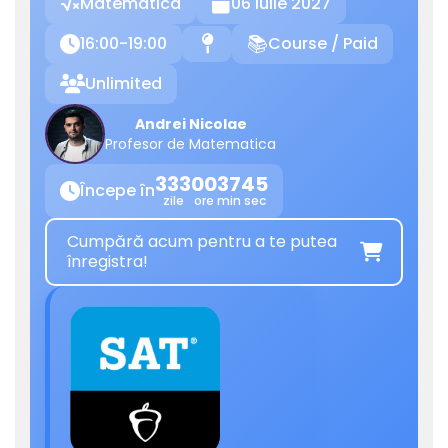
Matematica
06 Iulie 2027

16:00-19:00
Course / Paid

📍
📚
Unlimited

Andrei Nicolae
Profesor de Matematica
333
00
37
45
Începe în

zile
ore
min
sec
Cumpără acum pentru a te putea

înregistra!