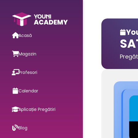
You

Acasă
SA
Magazin
Pregăt
Profesori
Calendar
Aplicație Pregătiri
Blog