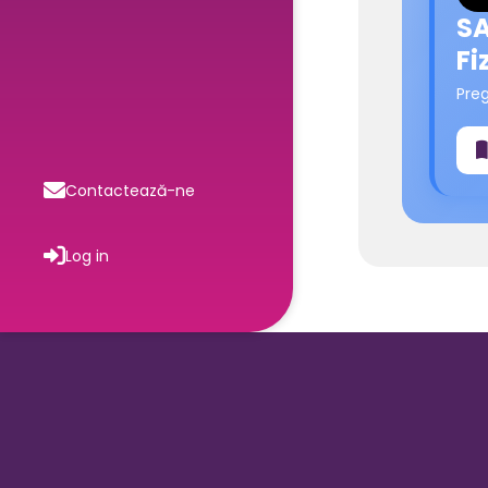
SA
Fi
Pre
Contactează-ne
Log in