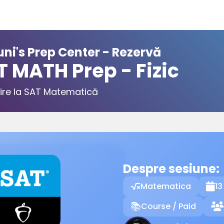
ni's Prep Center - Rezervă
T MATH Prep - Fizic
ire la SAT Matematică
Despre sesiune:
Matematica
13

Course / Paid
📚
