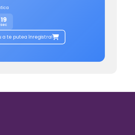
tica
19
n
sec
 te putea înregistra!
