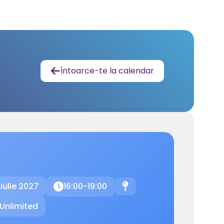
Întoarce-te la calendar

 Iulie 2027
16:00-19:00

📍
Unlimited