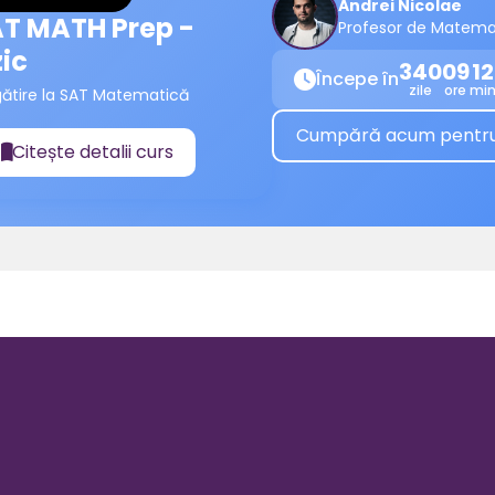
Andrei Nicolae
T MATH Prep -
Profesor de Matema
zic
340
09
12
Începe în

zile
ore
mi
gătire la SAT Matematică
Cumpără acum pentru a
Citește detalii curs
📖