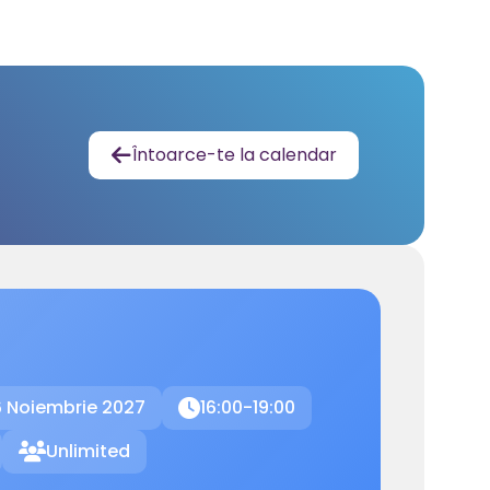
Întoarce-te la calendar

 Noiembrie 2027
16:00-19:00

Unlimited
