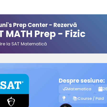
ni's Prep Center - Rezervă
T MATH Prep - Fizic
ire la SAT Matematică
Despre sesiune:
Matematica
26

Course / Paid
📍
📚