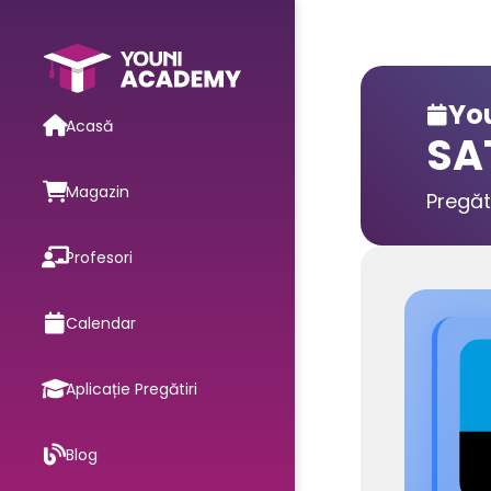
You

Acasă
SA
Magazin
Pregăt
Profesori
Calendar
Aplicație Pregătiri
Blog