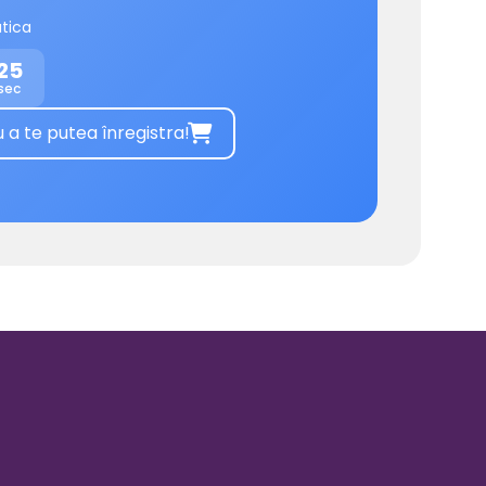
tica
25
sec
 te putea înregistra!
