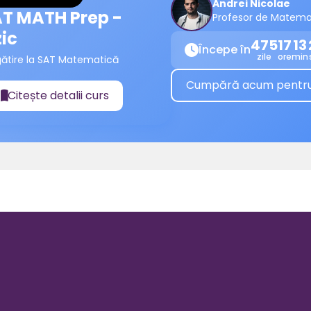
Andrei Nicolae
T MATH Prep -
Profesor de Matema
zic
475
17
13
Începe în

zile
ore
min
gătire la SAT Matematică
Cumpără acum pentru a
Citește detalii curs
📖