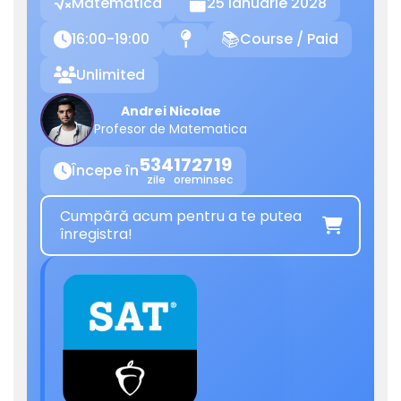
Matematica
25 Ianuarie 2028

16:00-19:00
Course / Paid

📍
📚
Unlimited

Andrei Nicolae
Profesor de Matematica
534
17
27
19
Începe în

zile
ore
min
sec
Cumpără acum pentru a te putea

înregistra!