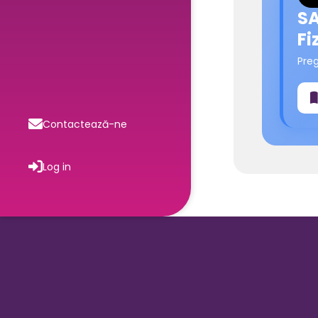
SA
Fi
Pre
Contactează-ne
Log in