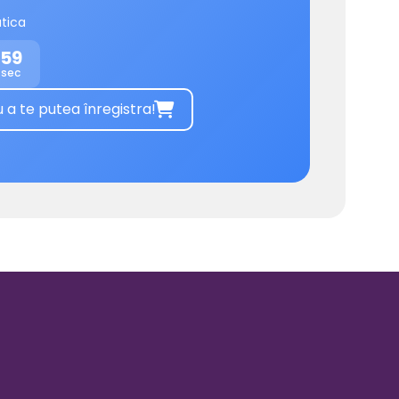
tica
59
sec
 te putea înregistra!
