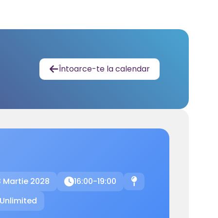
Întoarce-te la calendar

 Martie 2028
16:00-19:00

📍
Unlimited