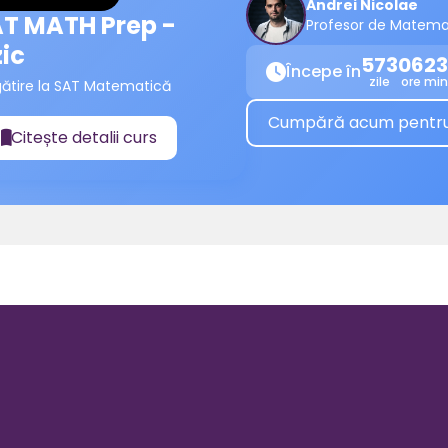
Andrei Nicolae
T MATH Prep -
Profesor de Matema
zic
573
06
23
Începe în

zile
ore
min
gătire la SAT Matematică
Cumpără acum pentru a
Citește detalii curs
📖