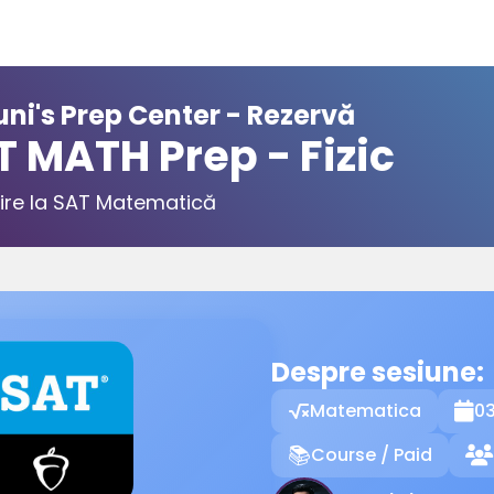
ni's Prep Center - Rezervă
T MATH Prep - Fizic
ire la SAT Matematică
Despre sesiune:
Matematica
03

Course / Paid
📚
