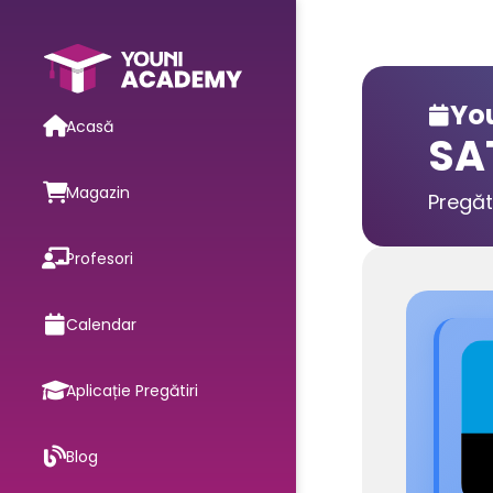
You

Acasă
SA
Magazin
Pregăt
Profesori
Calendar
Aplicație Pregătiri
Blog