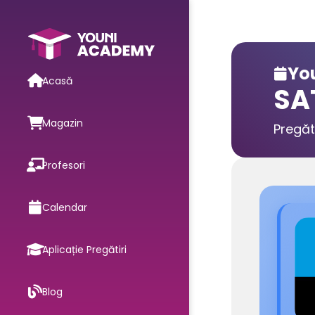
You

Acasă
SA
Magazin
Pregăt
Profesori
Calendar
Aplicație Pregătiri
Blog