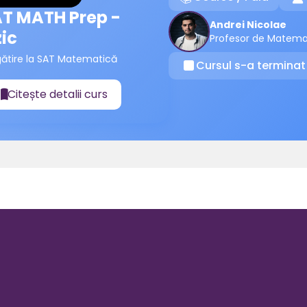
T MATH Prep -
Andrei Nicolae
zic
Profesor de Matema
gătire la SAT Matematică
Cursul s-a terminat
⏹
Citește detalii curs
📖