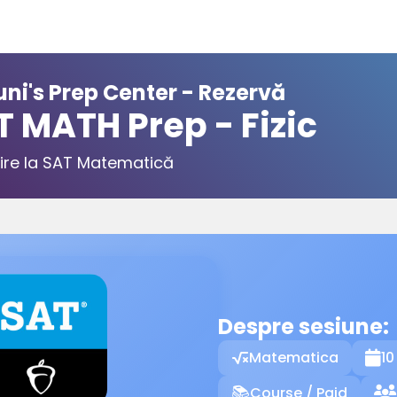
ni's Prep Center - Rezervă
T MATH Prep - Fizic
ire la SAT Matematică
Despre sesiune:
Matematica
10

Course / Paid
📚
