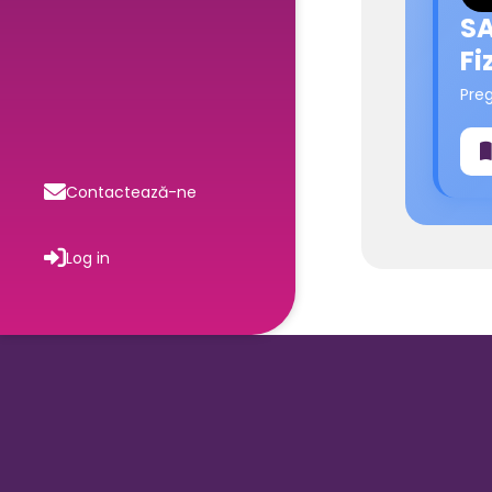
SA
Fi
Pre
Contactează-ne
Log in