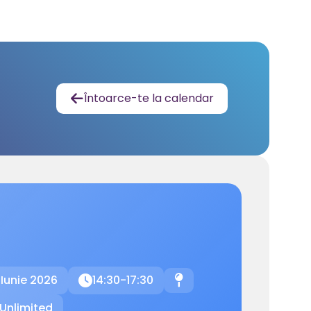
Întoarce-te la calendar

 Iunie 2026
14:30-17:30

📍
Unlimited