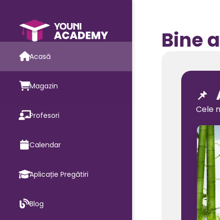
Bine a
Acasă
Magazin
📌
Cele m
Profesori
Calendar
Aplicație Pregătiri
Blog