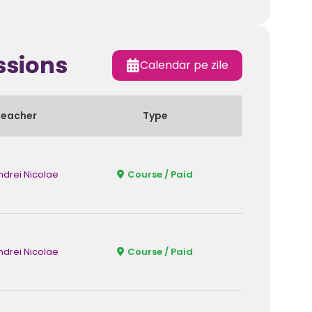
ssions
Calendar pe zile
Teacher
Type
Forma
ndrei Nicolae
Course / Paid
Fizic
ndrei Nicolae
Course / Paid
Fizic