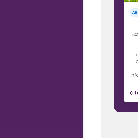
AR
Ex
inf
Cit