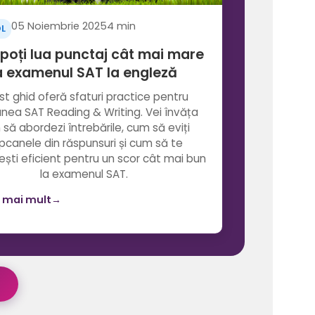
05 Noiembrie 2025
4 min
OL
poți lua punctaj cât mai mare
a examenul SAT la engleză
t ghid oferă sfaturi practice pentru
unea SAT Reading & Writing. Vei învăța
să abordezi întrebările, cum să eviți
pcanele din răspunsuri și cum să te
ști eficient pentru un scor cât mai bun
la examenul SAT.
 mai mult
→