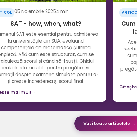
05 Noiembrie 2025
4 min
TICOL
ARTIC
SAT - how, when, what?
Cum 
l
amenul SAT este esențial pentru admiterea
la universitățile din SUA, evaluând
Aces
competențele de matematică și limba
secți
engleză. Află cum este structurat, cum se
cum 
calculează scorul și când să-l susții. Ghidul
ca
include sfaturi utile pentru pregătire și
pregăte
ormații despre examene simulate pentru a-
ți crește încrederea și scorul final.
Citește
ește mai mult
→
→
Vezi toate articolele