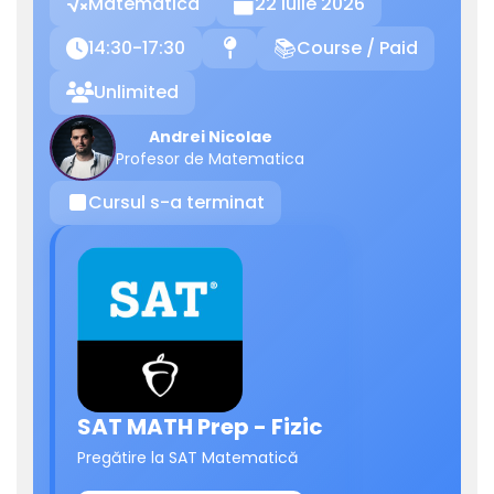
Matematica
22 Iulie 2026

14:30-17:30
Course / Paid

📍
📚
Unlimited

Andrei Nicolae
Profesor de Matematica
Cursul s-a terminat
⏹
SAT MATH Prep - Fizic
Pregătire la SAT Matematică