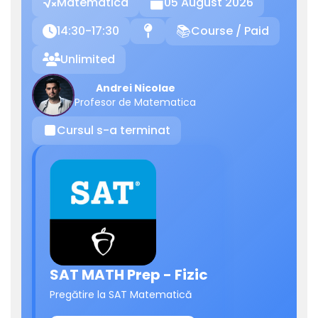
Matematica
05 August 2026

14:30-17:30
Course / Paid

📍
📚
Unlimited

Andrei Nicolae
Profesor de Matematica
Cursul s-a terminat
⏹
SAT MATH Prep - Fizic
Pregătire la SAT Matematică