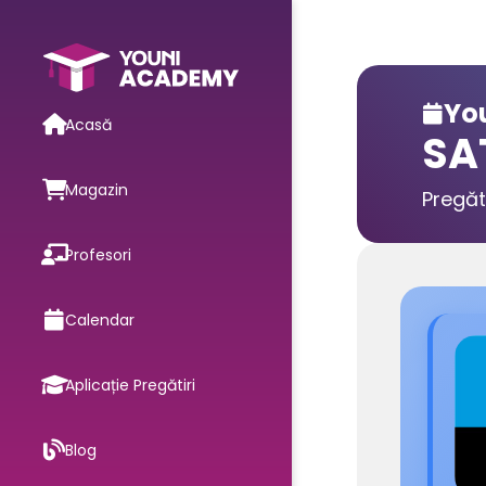
You

Acasă
SA
Magazin
Pregăt
Profesori
Calendar
Aplicație Pregătiri
Blog