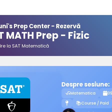
ni's Prep Center - Rezervă
T MATH Prep - Fizic
ire la SAT Matematică
Despre sesiune:
Matematica
09

Course / Paid
📍
📚