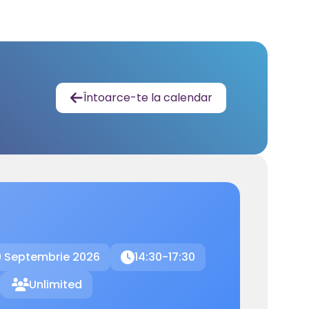
Întoarce-te la calendar

 Septembrie 2026
14:30-17:30

Unlimited
