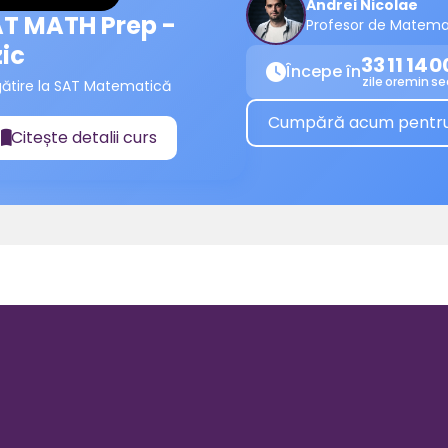
Andrei Nicolae
T MATH Prep -
Profesor de Matema
zic
33
11
14
0
Începe în

zile
ore
min
se
gătire la SAT Matematică
Cumpără acum pentru a
Citește detalii curs
📖