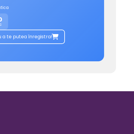
tica
0
c
 te putea înregistra!
