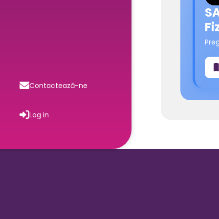
SA
Fi
Pre
Contactează-ne
Log in