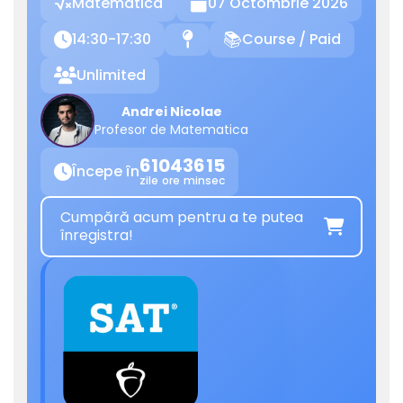
Matematica
07 Octombrie 2026

14:30-17:30
Course / Paid

📍
📚
Unlimited

Andrei Nicolae
Profesor de Matematica
61
04
36
15
Începe în

zile
ore
min
sec
Cumpără acum pentru a te putea

înregistra!