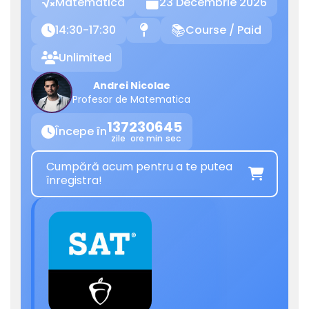
Matematica
23 Decembrie 2026

14:30-17:30
Course / Paid

📍
📚
Unlimited

Andrei Nicolae
Profesor de Matematica
137
23
06
45
Începe în

zile
ore
min
sec
Cumpără acum pentru a te putea

înregistra!