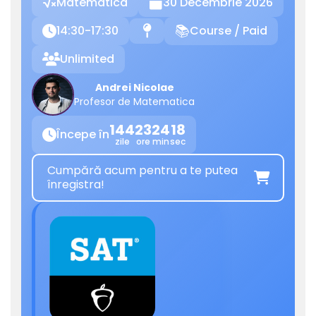
Matematica
30 Decembrie 2026

14:30-17:30
Course / Paid

📍
📚
Unlimited

Andrei Nicolae
Profesor de Matematica
144
23
24
18
Începe în

zile
ore
min
sec
Cumpără acum pentru a te putea

înregistra!