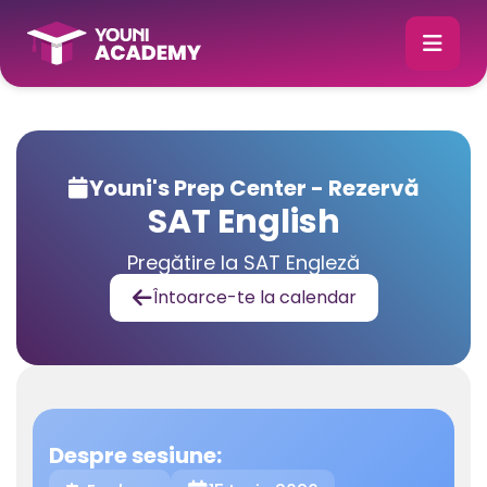
Youni's Prep Center - Rezervă

SAT English
Pregătire la SAT Engleză
Întoarce-te la calendar

Despre sesiune: