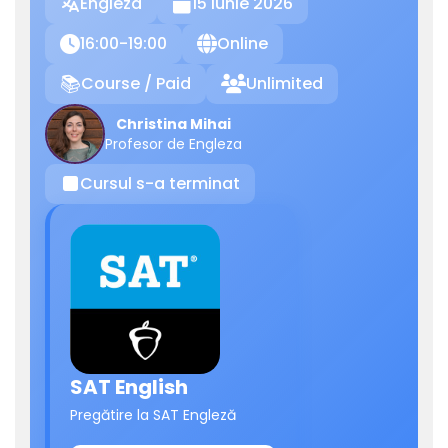
Engleza
15 Iunie 2026

16:00-19:00
Online

🌐
Course / Paid
Unlimited
📚

Christina Mihai
Profesor de Engleza
Cursul s-a terminat
⏹
SAT English
Pregătire la SAT Engleză