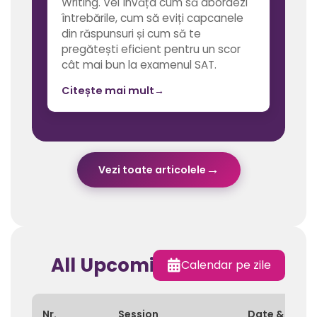
Writing. Vei învăța cum să abordezi
întrebările, cum să eviți capcanele
din răspunsuri și cum să te
pregătești eficient pentru un scor
cât mai bun la examenul SAT.
Citește mai mult
→
→
Vezi toate articolele
All Upcoming Sessions
Calendar pe zile
Nr.
Session
Date & Time