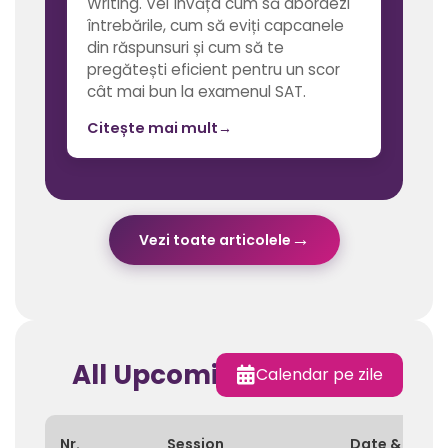
Writing. Vei învăța cum să abordezi
întrebările, cum să eviți capcanele
din răspunsuri și cum să te
pregătești eficient pentru un scor
cât mai bun la examenul SAT.
Citește mai mult
→
→
Vezi toate articolele
All Upcoming Sessions
Calendar pe zile
Nr.
Session
Date & Time