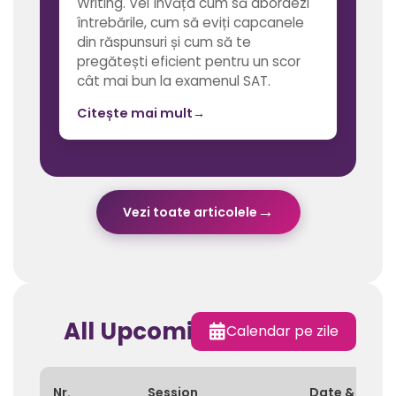
Writing. Vei învăța cum să abordezi
întrebările, cum să eviți capcanele
din răspunsuri și cum să te
pregătești eficient pentru un scor
cât mai bun la examenul SAT.
Citește mai mult
→
→
Vezi toate articolele
All Upcoming Sessions
Calendar pe zile
Nr.
Session
Date & Time