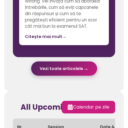
Writing. Vei învăța cum să abordezi
întrebările, cum să eviți capcanele
din răspunsuri și cum să te
pregătești eficient pentru un scor
cât mai bun la examenul SAT.
Citește mai mult
→
→
Vezi toate articolele
All Upcoming Sessions
Calendar pe zile
Nr.
Session
Date & Time