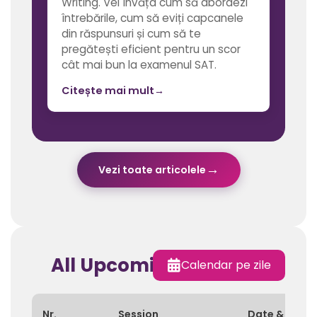
Writing. Vei învăța cum să abordezi
întrebările, cum să eviți capcanele
din răspunsuri și cum să te
pregătești eficient pentru un scor
cât mai bun la examenul SAT.
Citește mai mult
→
→
Vezi toate articolele
All Upcoming Sessions
Calendar pe zile
Nr.
Session
Date & Time